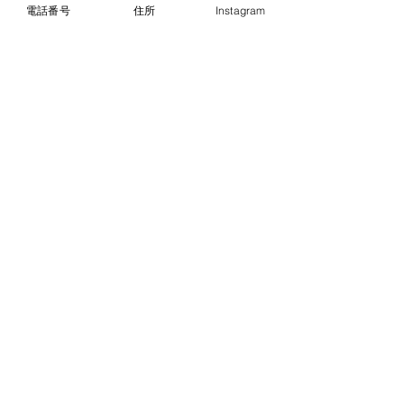
電話番号
住所
Instagram
オールハンド リンパマッサージメニュー
半身リンパマッサージ
25分
5,500
円
1回
3,300
円
体験価格
24,750
円
5回コース
44,000
円
10回コース
全身リンパマッサージ
60分
11,000
円
1回
5,500
円
体験価格
49,500
円
5回コース
88,000
円
10回コース