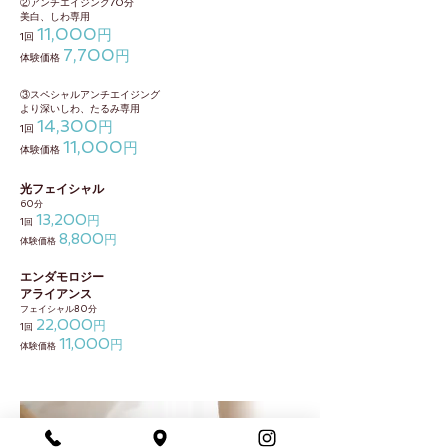
②アンチエイジング70分
美白、しわ専用
11,000
円
1回
7,700
円
体験価格
③スペシャルアンチエイジング
より深いしわ、たるみ専用
14,300
円
1回
11,000
円
体験価格
光フェイシャル
60分
13,200
円
1回
8,800
円
体験価格
エンダモロジー
アライアンス
フェイシャル80分
22,000
円
1回
11,000
円
体験価格