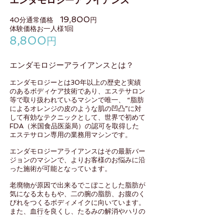
エンダモロジーアライアンス
19,800
40分通常価格
円
体験価格お一人様1回
8,800
円
エンダモロジーアライアンスとは？
エンダモロジーとは30年以上の歴史と実績
のあるボディケア技術であり、エステサロン
等で取り扱われているマシンで唯一、 “脂肪
によるオレンジの皮のような肌の凹凸”に対
して有効なテクニックとして、世界で初めて
FDA（米国食品医薬局）の認可を取得した
エステサロン専用の業務用マシンです。
エンダモロジーアライアンスはその最新バー
ジョンのマシンで、よりお客様のお悩みに沿
った施術が可能となっています。
老廃物が原因で出来るでこぼことした脂肪が
気になる太ももや、二の腕の脂肪、お腹のく
びれをつくるボディメイクに向いています。
また、血行を良くし、たるみの解消やハリの