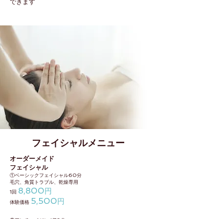
できます
フェイシャルメニュー
オーダーメイド
フェイシャル
①ベーシックフェイシャル60分
毛穴、角質トラブル、乾燥専用
8,800
円
1回
5,500
円
体験価格