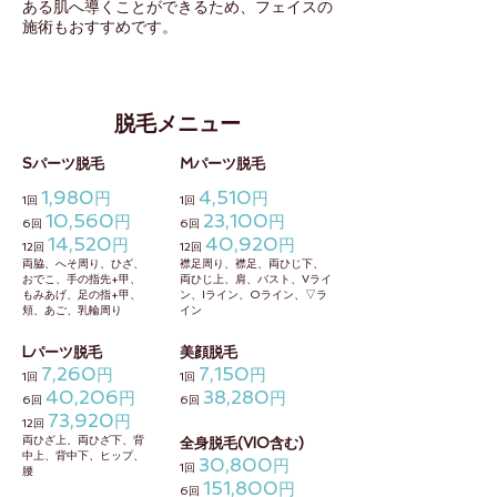
ある肌へ導くことができるため、フェイスの
施術もおすすめです。
脱毛メニュー
Sパーツ脱毛
Mパーツ脱毛
1,980
4,510
円
円
1回
1回
10,560
23,100
円
円
6回
6回
14,520
40,920
円
円
12回
12回
両脇、へそ周り、ひざ、
襟足周り、襟足、両ひじ下、
おでこ、手の指先+甲、
両ひじ上、肩、バスト、Vライ
もみあげ、足の指+甲、
ン、Iライン、Oライン、▽ラ
頬、あご、乳輪周り
イン
Lパーツ脱毛
美顔脱毛
7,260
7,150
円
円
1回
1回
40,206
38,280
円
円
6回
6回
73,920
円
12回
両ひざ上、両ひざ下、背
全身脱毛(VIO含む)
中上、背中下、ヒップ、
30,800
円
1回
腰
151,800
円
6回